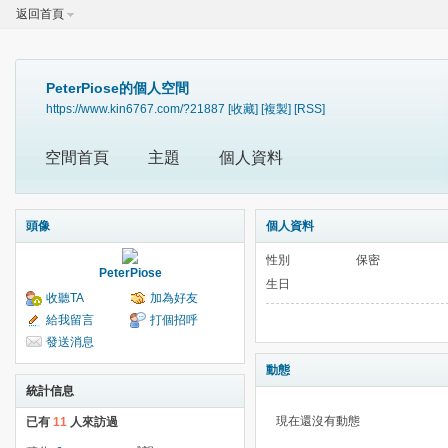
返回首頁
PeterPiose的個人空間
https://www.kin6767.com/?21887
[收藏]
[複製]
[RSS]
空間首頁
主題
個人資料
頭像
個人資料
性別
保密
PeterPiose
生日
收聽TA
加為好友
給我留言
打個招呼
發送消息
動態
統計信息
現在還沒有動態
已有
11
人來訪過