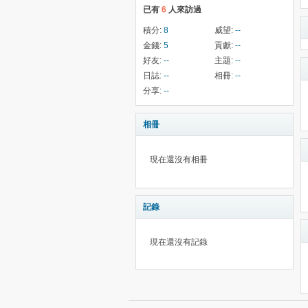
已有
6
人來訪過
積分:
8
威望:
--
金錢:
5
貢獻:
--
好友:
--
主題:
--
日誌:
--
相冊:
--
分享:
--
相冊
現在還沒有相冊
記錄
現在還沒有記錄