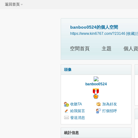
返回首頁
banboo0524的個人空間
https://www.kin6767.com/?23146
[收藏]
空間首頁
主題
個人
頭像
banboo0524
收聽TA
加為好友
給我留言
打個招呼
發送消息
統計信息