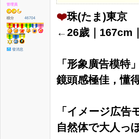
管理員
❤️
珠(たま)東京
積分
46704
←26歲｜167cm
發消息
「形象廣告模特
鏡頭感極佳，懂
「イメージ広告
自然体で大人っ