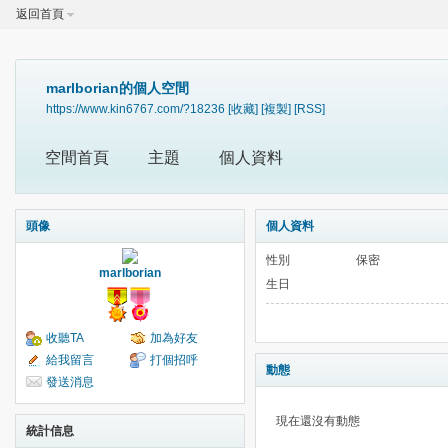
返回首頁
marlborian的個人空間
https://www.kin6767.com/?18236
[收藏]
[複製]
[RSS]
空間首頁
主題
個人資料
頭像
個人資料
性別
保密
marlborian
生日
收聽TA
加為好友
給我留言
打個招呼
動態
發送消息
現在還沒有動態
統計信息