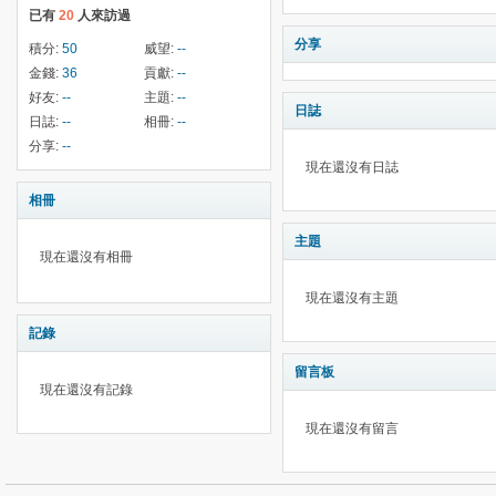
已有
20
人來訪過
分享
積分:
50
威望:
--
金錢:
36
貢獻:
--
好友:
--
主題:
--
日誌
日誌:
--
相冊:
--
分享:
--
現在還沒有日誌
相冊
主題
現在還沒有相冊
現在還沒有主題
記錄
留言板
現在還沒有記錄
現在還沒有留言