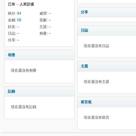
已有
--
人來訪過
分享
積分:
94
威望:
--
金錢:
58
貢獻:
--
好友:
--
主題:
--
日誌
日誌:
--
相冊:
--
分享:
--
現在還沒有日誌
相冊
主題
現在還沒有相冊
現在還沒有主題
記錄
留言板
現在還沒有記錄
現在還沒有留言