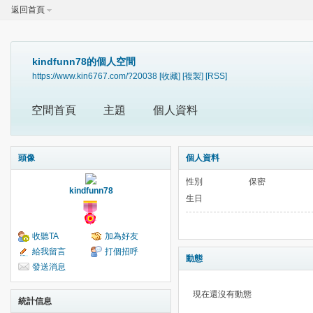
返回首頁
kindfunn78的個人空間
https://www.kin6767.com/?20038
[收藏]
[複製]
[RSS]
空間首頁
主題
個人資料
頭像
個人資料
性別
保密
kindfunn78
生日
收聽TA
加為好友
給我留言
打個招呼
動態
發送消息
現在還沒有動態
統計信息