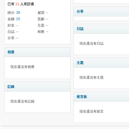
已有
11
人來訪過
分享
積分:
38
威望:
--
金錢:
20
貢獻:
--
好友:
--
主題:
--
日誌
日誌:
--
相冊:
--
分享:
--
現在還沒有日誌
相冊
主題
現在還沒有相冊
現在還沒有主題
記錄
留言板
現在還沒有記錄
現在還沒有留言