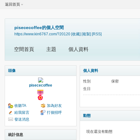
返回首頁
pisececoffee的個人空間
https://www.kin6767.com/?20120
[收藏]
[複製]
[RSS]
空間首頁
主題
個人資料
頭像
個人資料
性別
保密
pisececoffee
生日
收聽TA
加為好友
給我留言
打個招呼
動態
發送消息
現在還沒有動態
統計信息