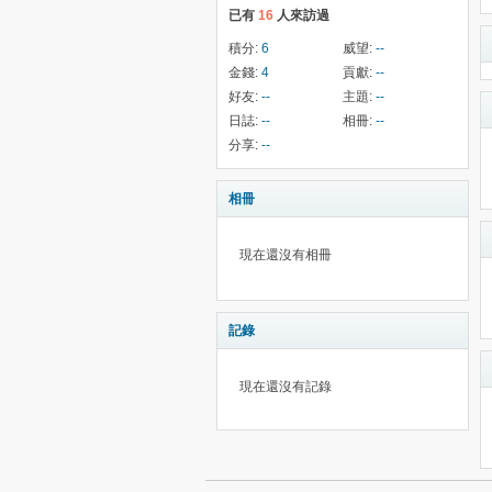
已有
16
人來訪過
積分:
6
威望:
--
金錢:
4
貢獻:
--
好友:
--
主題:
--
日誌:
--
相冊:
--
分享:
--
相冊
現在還沒有相冊
記錄
現在還沒有記錄