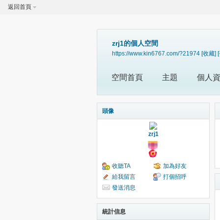
返回首頁
zrj1的個人空間
https://www.kin6767.com/?21974
[收藏]
空間首頁
主題
個人
頭像
zrj1
收聽TA
加為好友
給我留言
打個招呼
發送消息
統計信息