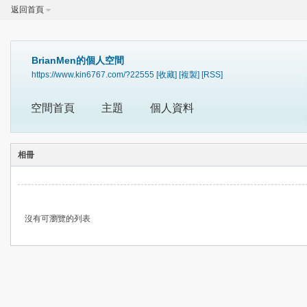
返回首頁
BrianMen的個人空間
https://www.kin6767.com/?22555
[收藏]
[複製]
[RSS]
空間首頁
主題
個人資料
相冊
沒有可瀏覽的列表