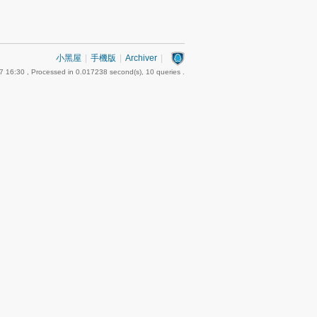
小黑屋
|
手機版
|
Archiver
|
7 16:30
, Processed in 0.017238 second(s), 10 queries .