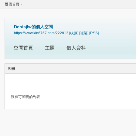
返回首頁
Denisjlw的個人空間
https://www.kin6767.com/?22813
[收藏]
[複製]
[RSS]
空間首頁
主題
個人資料
相冊
沒有可瀏覽的列表