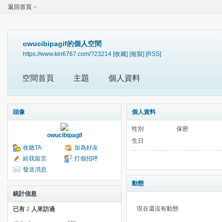
返回首頁
owucibipagif的個人空間
https://www.kin6767.com/?23214
[收藏]
[複製]
[RSS]
空間首頁
主題
個人資料
頭像
個人資料
性別
保密
owucibipagif
生日
收聽TA
加為好友
給我留言
打個招呼
發送消息
動態
統計信息
現在還沒有動態
已有
2
人來訪過