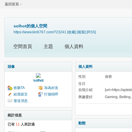
返回首頁
solhot的個人空間
https://www.kin6767.com/?23241
[收藏]
[複製]
[RSS]
空間首頁
主題
個人資料
頭像
個人資料
性別
保密
solhot
生日
收聽TA
加為好友
自我介紹
[url=https://apte
給我留言
打個招呼
興趣愛好
Gaming, Betting,
發送消息
統計信息
動態
已有
11
人來訪過