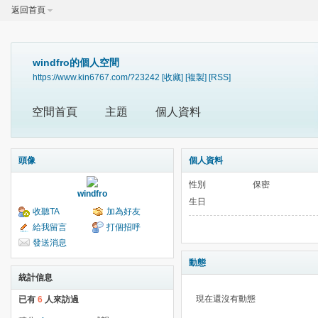
返回首頁
windfro的個人空間
https://www.kin6767.com/?23242
[收藏]
[複製]
[RSS]
空間首頁
主題
個人資料
頭像
個人資料
性別
保密
windfro
生日
收聽TA
加為好友
給我留言
打個招呼
發送消息
動態
統計信息
現在還沒有動態
已有
6
人來訪過