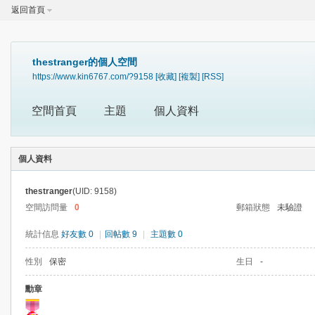
返回首頁
thestranger的個人空間
https://www.kin6767.com/?9158
[收藏]
[複製]
[RSS]
空間首頁
主題
個人資料
個人資料
thestranger
(UID: 9158)
空間訪問量
0
郵箱狀態
未驗證
統計信息
好友數 0
|
回帖數 9
|
主題數 0
性別
保密
生日
-
勳章